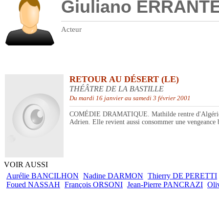
Giuliano ERRANT
Acteur
RETOUR AU DÉSERT (LE)
THÉÂTRE DE LA BASTILLE
Du mardi 16 janvier au samedi 3 février 2001
COMÉDIE DRAMATIQUE. Mathilde rentre d'Algérie après
Adrien. Elle revient aussi consommer une vengeance bie
VOIR AUSSI
Aurélie BANCILHON
Nadine DARMON
Thierry DE PERETTI
Foued NASSAH
François ORSONI
Jean-Pierre PANCRAZI
Oli