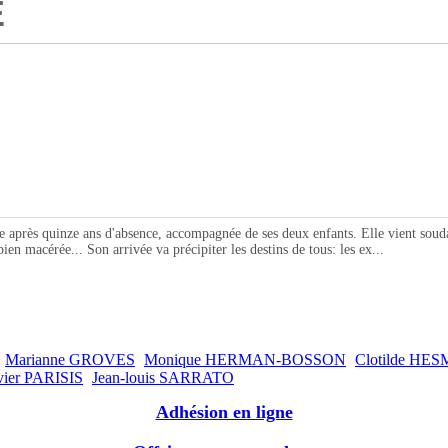
E
 quinze ans d'absence, accompagnée de ses deux enfants. Elle vient soudain r
n macérée... Son arrivée va précipiter les destins de tous: les ex...
Marianne GROVES
Monique HERMAN-BOSSON
Clotilde HE
vier PARISIS
Jean-louis SARRATO
Adhésion en ligne