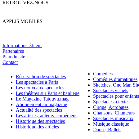
RETROUVEZ-NOUS
APPLIS MOBILES
Informations éditeur
Partenaires
Plan du site
Contact
Comédies
Réservation de spectacles
Comédies dramatiques
Les spectacles à Paris
Sketches, One Man S
Les nouveaux spectacles
Spectacles visuels
Les théâtres sur Paris et banlieue
Spectacles pour enfants
Le Magazine Tatouvu.mag
Spectacles à textes
Abonnement au magazine
Cirque, Acrobates
Actualité des spectacles
Chansons, Chanteurs
Les artistes, auteurs, comédiens
Spectacles musicaux
Historique des spectacles
Musique classique
Historique des articles
Danse, Ballets