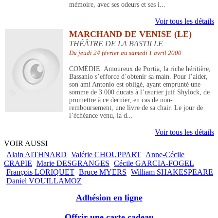
mémoire, avec ses odeurs et ses i...
Voir tous les détails
MARCHAND DE VENISE (LE)
THÉÂTRE DE LA BASTILLE
Du jeudi 24 février au samedi 1 avril 2000
COMÉDIE. Amoureux de Portia, la riche héritière,
Bassanio s’efforce d’obtenir sa main. Pour l’aider,
son ami Antonio est obligé, ayant emprunté une
somme de 3 000 ducats à l’usurier juif Shylock, de
promettre à ce dernier, en cas de non-
remboursement, une livre de sa chair. Le jour de
l’échéance venu, la d...
Voir tous les détails
VOIR AUSSI
Alain AITHNARD
Valérie CHOUPPART
Anne-Cécile
CRAPIE
Marie DESGRANGES
Cécile GARCIA-FOGEL
François LORIQUET
Bruce MYERS
William SHAKESPEARE
Daniel VOUILLAMOZ
Adhésion en ligne
Offrir une carte cadeau