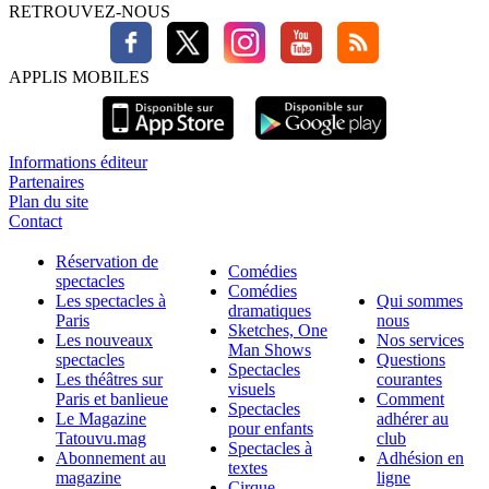
RETROUVEZ-NOUS
APPLIS MOBILES
Informations éditeur
Partenaires
Plan du site
Contact
Réservation de
Comédies
spectacles
Comédies
Les spectacles à
Qui sommes
dramatiques
Paris
nous
Sketches, One
Les nouveaux
Nos services
Man Shows
spectacles
Questions
Spectacles
Les théâtres sur
courantes
visuels
Paris et banlieue
Comment
Spectacles
Le Magazine
adhérer au
pour enfants
Tatouvu.mag
club
Spectacles à
Abonnement au
Adhésion en
textes
magazine
ligne
Cirque,