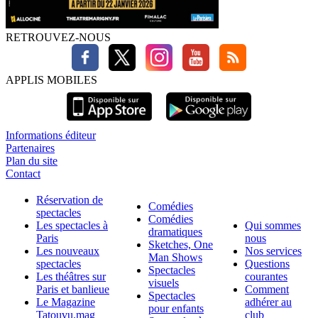
RETROUVEZ-NOUS
APPLIS MOBILES
Informations éditeur
Partenaires
Plan du site
Contact
Réservation de
Comédies
spectacles
Comédies
Les spectacles à
Qui sommes
dramatiques
Paris
nous
Sketches, One
Les nouveaux
Nos services
Man Shows
spectacles
Questions
Spectacles
Les théâtres sur
courantes
visuels
Paris et banlieue
Comment
Spectacles
Le Magazine
adhérer au
pour enfants
Tatouvu.mag
club