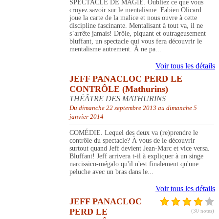
SPECTACLE DE MAGIE. Oubliez ce que vous
croyez savoir sur le mentalisme. Fabien Olicard
joue la carte de la malice et nous ouvre à cette
discipline fascinante. Mentalisant à tout va, il ne
s’arrête jamais! Drôle, piquant et outrageusement
bluffant, un spectacle qui vous fera découvrir le
mentalisme autrement. À ne pa...
Voir tous les détails
JEFF PANACLOC PERD LE
CONTRÔLE (Mathurins)
THÉÂTRE DES MATHURINS
Du dimanche 22 septembre 2013 au dimanche 5
janvier 2014
COMÉDIE. Lequel des deux va (re)prendre le
contrôle du spectacle? À vous de le découvrir
surtout quand Jeff devient Jean-Marc et vice versa.
Bluffant! Jeff arrivera t-il à expliquer à un singe
narcissico-mégalo qu'il n'est finalement qu'une
peluche avec un bras dans le...
Voir tous les détails
JEFF PANACLOC
PERD LE
(30 notes)