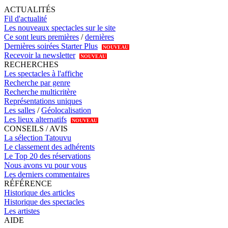
ACTUALITÉS
Fil d'actualité
Les nouveaux spectacles sur le site
Ce sont leurs premières
/
dernières
Dernières soirées Starter Plus
NOUVEAU
Recevoir la newsletter
NOUVEAU
RECHERCHES
Les spectacles à l'affiche
Recherche par genre
Recherche multicritère
Représentations uniques
Les salles
/
Géolocalisation
Les lieux alternatifs
NOUVEAU
CONSEILS / AVIS
La sélection Tatouvu
Le classement des adhérents
Le Top 20 des réservations
Nous avons vu pour vous
Les derniers commentaires
RÉFÉRENCE
Historique des articles
Historique des spectacles
Les artistes
AIDE