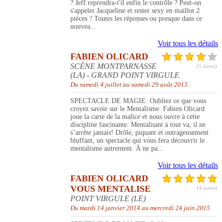
? Jeff reprendra-t'il enfin le contrôle ? Peut-on
s'appeler Jacqueline et rester sexy en maillot 2
pièces ? Toutes les réponses ou presque dans ce
nouvea...
Voir tous les détails
FABIEN OLICARD
SCÈNE MONTPARNASSE
(1 notes)
(LA) - GRAND POINT VIRGULE
Du samedi 4 juillet au samedi 29 août 2015
SPECTACLE DE MAGIE. Oubliez ce que vous
croyez savoir sur le Mentalisme. Fabien Olicard
joue la carte de la malice et nous ouvre à cette
discipline fascinante. Mentalisant à tout va, il ne
s’arrête jamais! Drôle, piquant et outrageusement
bluffant, un spectacle qui vous fera découvrir le
mentalisme autrement. À ne pa...
Voir tous les détails
FABIEN OLICARD
VOUS MENTALISE
(4 notes)
POINT VIRGULE (LE)
Du mardi 14 janvier 2014 au mercredi 24 juin 2015