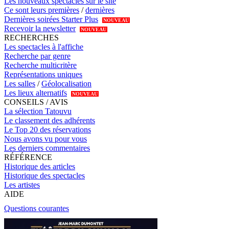
Les nouveaux spectacles sur le site
Ce sont leurs premières
/
dernières
Dernières soirées Starter Plus
NOUVEAU
Recevoir la newsletter
NOUVEAU
RECHERCHES
Les spectacles à l'affiche
Recherche par genre
Recherche multicritère
Représentations uniques
Les salles
/
Géolocalisation
Les lieux alternatifs
NOUVEAU
CONSEILS / AVIS
La sélection Tatouvu
Le classement des adhérents
Le Top 20 des réservations
Nous avons vu pour vous
Les derniers commentaires
RÉFÉRENCE
Historique des articles
Historique des spectacles
Les artistes
AIDE
Questions courantes