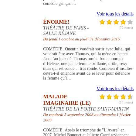
comédie grinçant...
Voir tous les détails
ÉNORME!
THÉÂTRE DE PARIS -
(72 notes)
SALLE RÉJANE
Du jeudi 1 octobre au jeudi 31 décembre 2015
COMÉDIE. Quentin voudrait sortir avec Julie, qui
voudrait être avec Thomas, qui la mène en bateau.
Jusqu’au jour où Thomas tombe fou amoureux
d’Hélène, une jeune femme brillante, drôle, sexy
mais qui est ronde… très ronde. Combien d’insultes
devra-t-il entendre avant de se lever pour défendre
la femme qu’i...
Voir tous les détails
MALADE
IMAGINAIRE (LE)
(18 notes)
THÉÂTRE DE LA PORTE SAINT-MARTIN
Du vendredi 5 septembre 2008 au dimanche 1 février
2009
COMÉDIE. Après le triomphe de "L'Avare" en
2007, Michel Bouquet et Juliette Carré reviennent