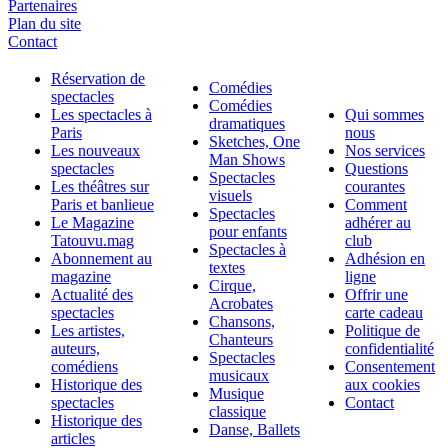
Partenaires
Plan du site
Contact
Réservation de
Comédies
spectacles
Comédies
Les spectacles à
Qui sommes
dramatiques
Paris
nous
Sketches, One
Les nouveaux
Nos services
Man Shows
spectacles
Questions
Spectacles
Les théâtres sur
courantes
visuels
Paris et banlieue
Comment
Spectacles
Le Magazine
adhérer au
pour enfants
Tatouvu.mag
club
Spectacles à
Abonnement au
Adhésion en
textes
magazine
ligne
Cirque,
Actualité des
Offrir une
Acrobates
spectacles
carte cadeau
Chansons,
Les artistes,
Politique de
Chanteurs
auteurs,
confidentialité
Spectacles
comédiens
Consentement
musicaux
Historique des
aux cookies
Musique
spectacles
Contact
classique
Historique des
Danse, Ballets
articles