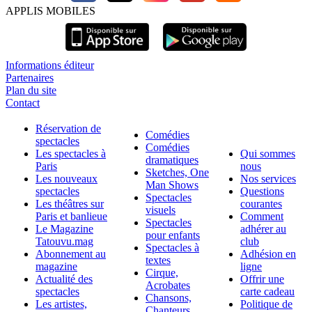
APPLIS MOBILES
Informations éditeur
Partenaires
Plan du site
Contact
Réservation de
Comédies
spectacles
Comédies
Les spectacles à
Qui sommes
dramatiques
Paris
nous
Sketches, One
Les nouveaux
Nos services
Man Shows
spectacles
Questions
Spectacles
Les théâtres sur
courantes
visuels
Paris et banlieue
Comment
Spectacles
Le Magazine
adhérer au
pour enfants
Tatouvu.mag
club
Spectacles à
Abonnement au
Adhésion en
textes
magazine
ligne
Cirque,
Actualité des
Offrir une
Acrobates
spectacles
carte cadeau
Chansons,
Les artistes,
Politique de
Chanteurs