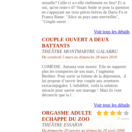
sexuelle? Celle-ci a-t-elle réellement eu lieu? Et si
oui, qu'en reste-t-il? Stuart Seide se pose la question
en s'appuyant sur trois pièces brèves de Dario Fo et
Franca Rame: "Alice au pays sans merveilles",
"Couple ouver...
Voir tous les détails
COUPLE OUVERT A DEUX
BATTANTS
THÉÂTRE MONTMARTRE GALABRU
Du vendredi 5 mars au dimanche 28 mars 2010
COMÉDIE. Antonia veut mourir. Elle ne supporte
plus les tromperies de son mari, l’ingénieur
Berthier. Pour sortir sa femme de la dépression, il
lui propose d’ouvrir leur couple aux aventures
extraconjugales. L'infidélité, voilà la solution
miracle pour sauver son mariage ! Mais ils vont
découvrir que la l...
Voir tous les détails
ORGASME ADULTE
ECHAPPE DU ZOO
(3 notes)
THÉÂTRE ESSAÏON
Du dimanche 20 janvier au dimanche 20 avril 2008