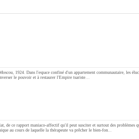
, 1924. Dans l'espace confiné d'un appartement communautaire, les élucubr
enverser le pouvoir et à restaurer l'Empire tsariste…
e rapport maniaco-affectif qu'il peut susciter et surtout des problèmes qu'il
que au cours de laquelle la thérapeute va prêcher le bien-fon...