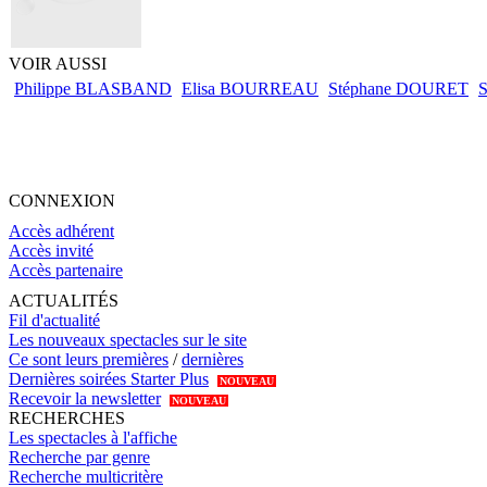
VOIR AUSSI
Philippe BLASBAND
Elisa BOURREAU
Stéphane DOURET
S
CONNEXION
Accès adhérent
Accès invité
Accès partenaire
ACTUALITÉS
Fil d'actualité
Les nouveaux spectacles sur le site
Ce sont leurs premières
/
dernières
Dernières soirées Starter Plus
NOUVEAU
Recevoir la newsletter
NOUVEAU
RECHERCHES
Les spectacles à l'affiche
Recherche par genre
Recherche multicritère