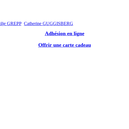
ilje GREPP
Catherine GUGGISBERG
Adhésion en ligne
Offrir une carte cadeau