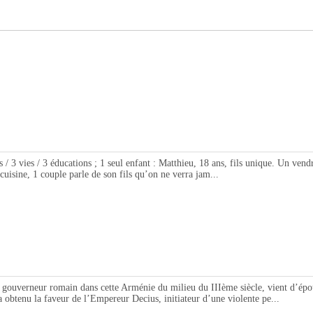
ies / 3 éducations ; 1 seul enfant : Matthieu, 18 ans, fils unique. Un vendred
 cuisine, 1 couple parle de son fils qu’on ne verra jam...
erneur romain dans cette Arménie du milieu du IIIème siècle, vient d’épouser
 a obtenu la faveur de l’Empereur Decius, initiateur d’une violente pe...