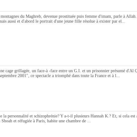
agnes du Maghreb, devenue prostituée puis femme d'imam, parle à Allah. Dans
s aussi et d'abord le portrait d'une jeune fille résolue à exister par el...
 grillagée, un face-à -face entre un G.I. et un prisonnier présumé d'Al Qaïda
ptembre 2001", ce spectacle a triomphé dans toute la France et à l...
 personnalité et schizophrénie? Y a-t-il plusieurs Hannah K.? Et, si cela est 
Shoah et réfugiée à Paris, habite une chambre de ...