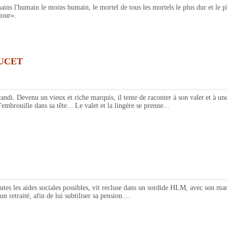
 l'humain le moins humain, le mortel de tous les mortels le plus dur et le plus
jour».
OUCET
venu un vieux et riche marquis, il tente de raconter à son valet et à une je
s'embrouille dans sa tête... Le valet et la lingère se prenne...
les aides sociales possibles, vit recluse dans un sordide HLM, avec son mari e
 retraité, afin de lui subtiliser sa pension....