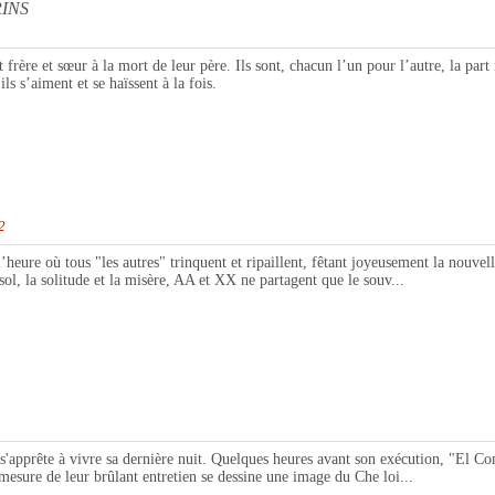
INS
 sœur à la mort de leur père. Ils sont, chacun l’un pour l’autre, la part mysté
s s’aiment et se haïssent à la fois.
2
où tous "les autres" trinquent et ripaillent, fêtant joyeusement la nouvelle 
sol, la solitude et la misère, AA et XX ne partagent que le souv...
te à vivre sa dernière nuit. Quelques heures avant son exécution, "El Comma
 mesure de leur brûlant entretien se dessine une image du Che loi...