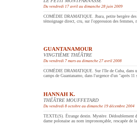
LE PETIT MONTPARNASSE
Du vendredi 17 avril au dimanche 28 juin 2009
COMÉDIE DRAMATIQUE. Jbara, petite bergère des mont
témoignage direct, cru, sur l'oppression des femmes, mai
GUANTANAMOUR
VINGTIÈME THÉÂTRE
Du vendredi 7 mars au dimanche 27 avril 2008
COMÉDIE DRAMATIQUE. Sur l'île de Cuba, dans une cage
camps de Guantanamo, dans l'urgence d'un "après 11 se
HANNAH K.
THÉÂTRE MOUFFETARD
Du vendredi 8 octobre au dimanche 19 décembre 2004
TEXTE(S). Étrange destin. Mystère. Dédoublement de la
dame polonaise au nom imprononçable, rescapée de la 