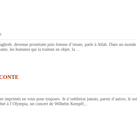
0
reb, devenue prostituée puis femme d’imam, parle à Allah. Dans un monde qui ne
ante, les hommes qui la traitent en objet, la ...
 CONTE
imprimés en vous pour toujours. Je n’oublierai jamais, parmi d’autres, le soir 
chet à l’Olympia, un concert de Wilhelm Kempff,...