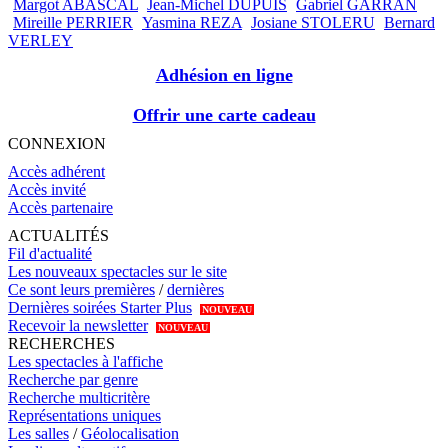
Margot ABASCAL
Jean-Michel DUPUIS
Gabriel GARRAN
Mireille PERRIER
Yasmina REZA
Josiane STOLERU
Bernard
VERLEY
Adhésion en ligne
Offrir une carte cadeau
CONNEXION
Accès adhérent
Accès invité
Accès partenaire
ACTUALITÉS
Fil d'actualité
Les nouveaux spectacles sur le site
Ce sont leurs premières
/
dernières
Dernières soirées Starter Plus
NOUVEAU
Recevoir la newsletter
NOUVEAU
RECHERCHES
Les spectacles à l'affiche
Recherche par genre
Recherche multicritère
Représentations uniques
Les salles
/
Géolocalisation