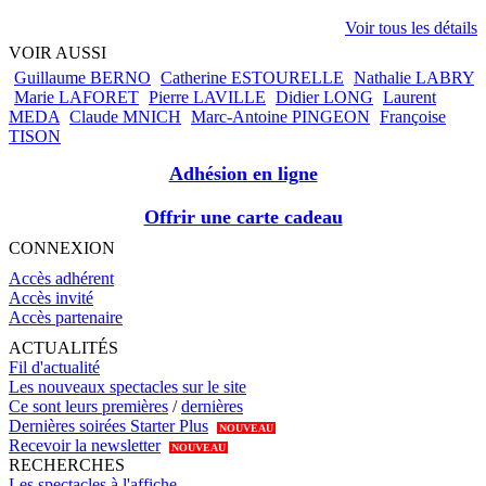
Voir tous les détails
VOIR AUSSI
Guillaume BERNO
Catherine ESTOURELLE
Nathalie LABRY
Marie LAFORET
Pierre LAVILLE
Didier LONG
Laurent
MEDA
Claude MNICH
Marc-Antoine PINGEON
Françoise
TISON
Adhésion en ligne
Offrir une carte cadeau
CONNEXION
Accès adhérent
Accès invité
Accès partenaire
ACTUALITÉS
Fil d'actualité
Les nouveaux spectacles sur le site
Ce sont leurs premières
/
dernières
Dernières soirées Starter Plus
NOUVEAU
Recevoir la newsletter
NOUVEAU
RECHERCHES
Les spectacles à l'affiche