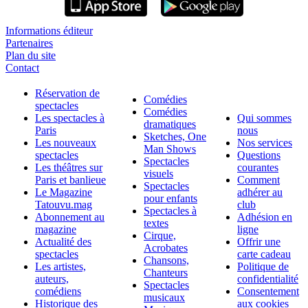
Informations éditeur
Partenaires
Plan du site
Contact
Réservation de
Comédies
spectacles
Comédies
Les spectacles à
Qui sommes
dramatiques
Paris
nous
Sketches, One
Les nouveaux
Nos services
Man Shows
spectacles
Questions
Spectacles
Les théâtres sur
courantes
visuels
Paris et banlieue
Comment
Spectacles
Le Magazine
adhérer au
pour enfants
Tatouvu.mag
club
Spectacles à
Abonnement au
Adhésion en
textes
magazine
ligne
Cirque,
Actualité des
Offrir une
Acrobates
spectacles
carte cadeau
Chansons,
Les artistes,
Politique de
Chanteurs
auteurs,
confidentialité
Spectacles
comédiens
Consentement
musicaux
Historique des
aux cookies