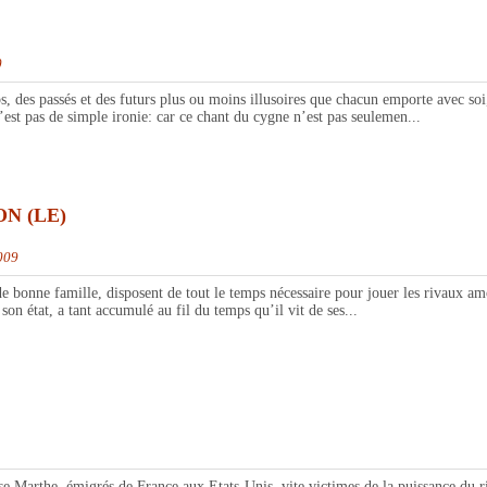
0
assés et des futurs plus ou moins illusoires que chacun emporte avec soi, u
’est pas de simple ironie: car ce chant du cygne n’est pas seulemen...
N (LE)
009
ne famille, disposent de tout le temps nécessaire pour jouer les rivaux amou
on état, a tant accumulé au fil du temps qu’il vit de ses...
he, émigrés de France aux Etats-Unis, vite victimes de la puissance du rich