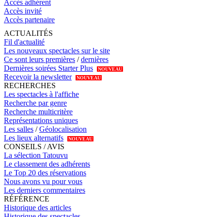
Accès adhérent
Accès invité
Accès partenaire
ACTUALITÉS
Fil d'actualité
Les nouveaux spectacles sur le site
Ce sont leurs premières
/
dernières
Dernières soirées Starter Plus
NOUVEAU
Recevoir la newsletter
NOUVEAU
RECHERCHES
Les spectacles à l'affiche
Recherche par genre
Recherche multicritère
Représentations uniques
Les salles
/
Géolocalisation
Les lieux alternatifs
NOUVEAU
CONSEILS / AVIS
La sélection Tatouvu
Le classement des adhérents
Le Top 20 des réservations
Nous avons vu pour vous
Les derniers commentaires
RÉFÉRENCE
Historique des articles
Historique des spectacles