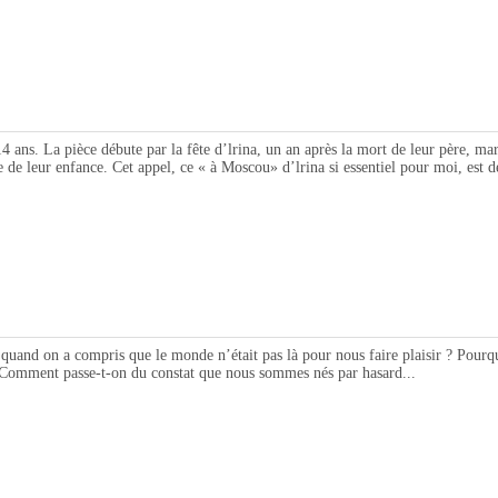
 pièce débute par la fête d’lrina, un an après la mort de leur père, marquan
e de leur enfance. Cet appel, ce « à Moscou» d’lrina si essentiel pour moi, est d
nd on a compris que le monde n’était pas là pour nous faire plaisir ? Pourquo
? Comment passe-t-on du constat que nous sommes nés par hasard...