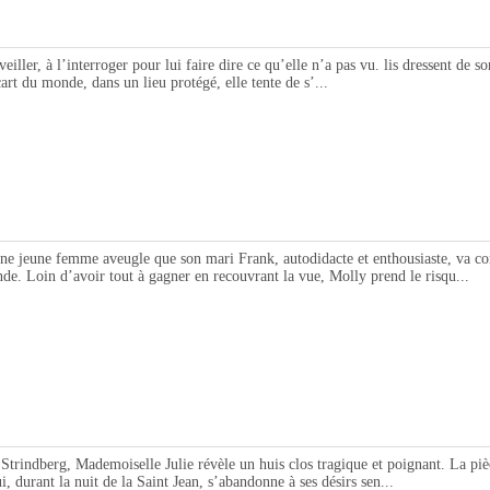
 l’interroger pour lui faire dire ce qu’elle n’a pas vu. lis dressent de son fi
art du monde, dans un lieu protégé, elle tente de s’...
femme aveugle que son mari Frank, autodidacte et enthousiaste, va convain
ande. Loin d’avoir tout à gagner en recouvrant la vue, Molly prend le risqu...
g, Mademoiselle Julie révèle un huis clos tragique et poignant. La pièce en 
i, durant la nuit de la Saint Jean, s’abandonne à ses désirs sen...