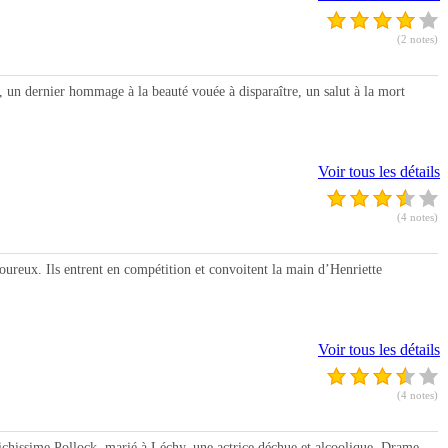
(2 notes)
n dernier hommage à la beauté vouée à disparaître, un salut à la mort
Voir tous les détails
(4 notes)
reux. Ils entrent en compétition et convoitent la main d’Henriette
Voir tous les détails
(4 notes)
issime Pollock, marié à Léchy, une actrice déchue et alcoolique. Drame