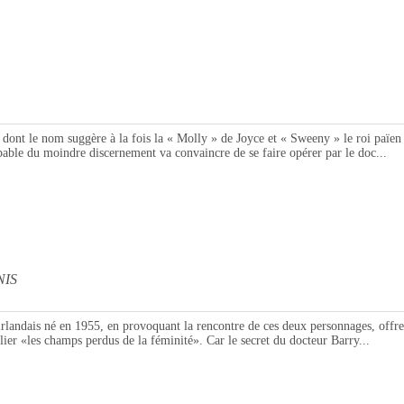
 nom suggère à la fois la « Molly » de Joyce et « Sweeny » le roi païen fo
pable du moindre discernement va convaincre de se faire opérer par le doc...
NIS
is né en 1955, en provoquant la rencontre de ces deux personnages, offre en 
lier «les champs perdus de la féminité». Car le secret du docteur Barry...