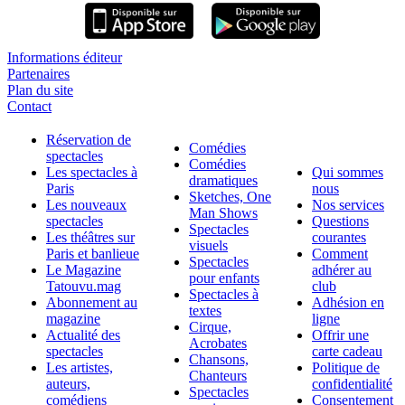
Informations éditeur
Partenaires
Plan du site
Contact
Réservation de
Comédies
spectacles
Comédies
Les spectacles à
Qui sommes
dramatiques
Paris
nous
Sketches, One
Les nouveaux
Nos services
Man Shows
spectacles
Questions
Spectacles
Les théâtres sur
courantes
visuels
Paris et banlieue
Comment
Spectacles
Le Magazine
adhérer au
pour enfants
Tatouvu.mag
club
Spectacles à
Abonnement au
Adhésion en
textes
magazine
ligne
Cirque,
Actualité des
Offrir une
Acrobates
spectacles
carte cadeau
Chansons,
Les artistes,
Politique de
Chanteurs
auteurs,
confidentialité
Spectacles
comédiens
Consentement