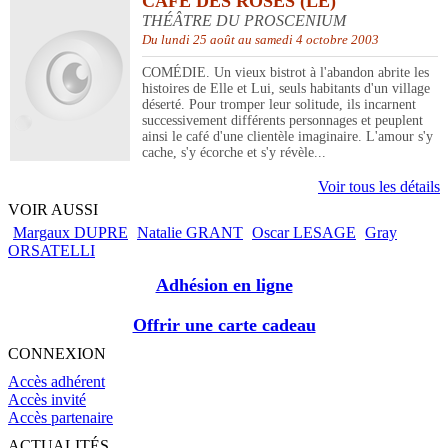
CAFÉ DES ROSES (LE)
THÉÂTRE DU PROSCENIUM
Du lundi 25 août au samedi 4 octobre 2003
COMÉDIE. Un vieux bistrot à l'abandon abrite les
histoires de Elle et Lui, seuls habitants d'un village
déserté. Pour tromper leur solitude, ils incarnent
successivement différents personnages et peuplent
ainsi le café d'une clientèle imaginaire. L'amour s'y
cache, s'y écorche et s'y révèle...
Voir tous les détails
VOIR AUSSI
Margaux DUPRE
Natalie GRANT
Oscar LESAGE
Gray
ORSATELLI
Adhésion en ligne
Offrir une carte cadeau
CONNEXION
Accès adhérent
Accès invité
Accès partenaire
ACTUALITÉS