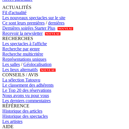
ACTUALITÉS
Fil d'actualité
Les nouveaux spectacles sur le site
Ce sont leurs premières
/
dernières
Dernières soirées Starter Plus
NOUVEAU
Recevoir la newsletter
NOUVEAU
RECHERCHES
Les spectacles à l'affiche
Recherche par genre
Recherche multicritère
Représentations uniques
Les salles
/
Géolocalisation
Les lieux alternatifs
NOUVEAU
CONSEILS / AVIS
La sélection Tatouvu
Le classement des adhérents
Le Top 20 des réservations
Nous avons vu pour vous
Les derniers commentaires
RÉFÉRENCE
Historique des articles
Historique des spectacles
Les artistes
AIDE