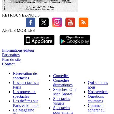
RETROUVEZ-NOUS
APPLIS MOBILES
Informations éditeur
Partenaires
Plan du site
Contact
Réservation de
Comédies
spectacles
Comédies
Les spectacles à
Qui sommes
dramatiques
Paris
nous
Sketches, One
Les nouveaux
Nos services
Man Shows
spectacles
Questions
Spectacles
Les théâtres sur
courantes
visuels
Paris et banlieue
Comment
Spectacles
Le Magazine
adhérer au
pour enfants