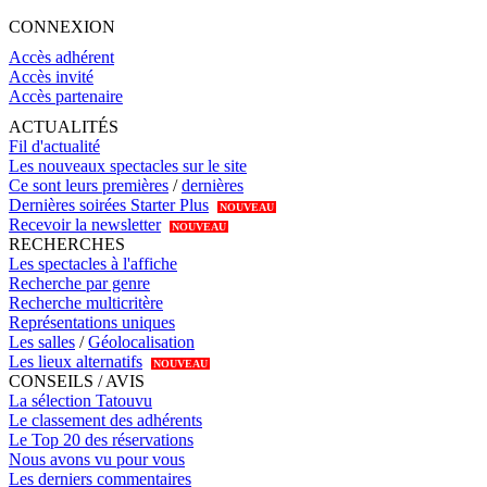
CONNEXION
Accès adhérent
Accès invité
Accès partenaire
ACTUALITÉS
Fil d'actualité
Les nouveaux spectacles sur le site
Ce sont leurs premières
/
dernières
Dernières soirées Starter Plus
NOUVEAU
Recevoir la newsletter
NOUVEAU
RECHERCHES
Les spectacles à l'affiche
Recherche par genre
Recherche multicritère
Représentations uniques
Les salles
/
Géolocalisation
Les lieux alternatifs
NOUVEAU
CONSEILS / AVIS
La sélection Tatouvu
Le classement des adhérents
Le Top 20 des réservations
Nous avons vu pour vous
Les derniers commentaires