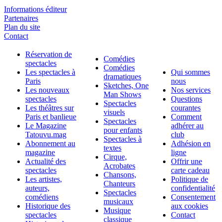
Informations éditeur
Partenaires
Plan du site
Contact
Réservation de
Comédies
spectacles
Comédies
Les spectacles à
Qui sommes
dramatiques
Paris
nous
Sketches, One
Les nouveaux
Nos services
Man Shows
spectacles
Questions
Spectacles
Les théâtres sur
courantes
visuels
Paris et banlieue
Comment
Spectacles
Le Magazine
adhérer au
pour enfants
Tatouvu.mag
club
Spectacles à
Abonnement au
Adhésion en
textes
magazine
ligne
Cirque,
Actualité des
Offrir une
Acrobates
spectacles
carte cadeau
Chansons,
Les artistes,
Politique de
Chanteurs
auteurs,
confidentialité
Spectacles
comédiens
Consentement
musicaux
Historique des
aux cookies
Musique
spectacles
Contact
classique