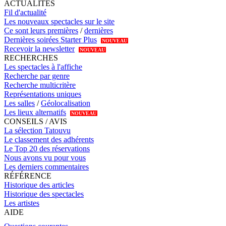
ACTUALITÉS
Fil d'actualité
Les nouveaux spectacles sur le site
Ce sont leurs premières
/
dernières
Dernières soirées Starter Plus
NOUVEAU
Recevoir la newsletter
NOUVEAU
RECHERCHES
Les spectacles à l'affiche
Recherche par genre
Recherche multicritère
Représentations uniques
Les salles
/
Géolocalisation
Les lieux alternatifs
NOUVEAU
CONSEILS / AVIS
La sélection Tatouvu
Le classement des adhérents
Le Top 20 des réservations
Nous avons vu pour vous
Les derniers commentaires
RÉFÉRENCE
Historique des articles
Historique des spectacles
Les artistes
AIDE