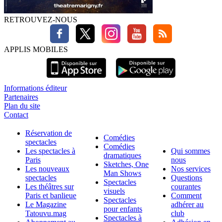
RETROUVEZ-NOUS
APPLIS MOBILES
Informations éditeur
Partenaires
Plan du site
Contact
Réservation de
Comédies
spectacles
Comédies
Les spectacles à
Qui sommes
dramatiques
Paris
nous
Sketches, One
Les nouveaux
Nos services
Man Shows
spectacles
Questions
Spectacles
Les théâtres sur
courantes
visuels
Paris et banlieue
Comment
Spectacles
Le Magazine
adhérer au
pour enfants
Tatouvu.mag
club
Spectacles à