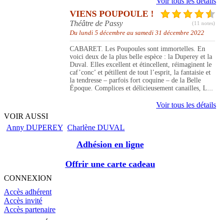
Voir tous les détails
VIENS POUPOULE !
Théâtre de Passy
(11 notes)
Du lundi 5 décembre au samedi 31 décembre 2022
CABARET. Les Poupoules sont immortelles. En
voici deux de la plus belle espèce : la Duperey et la
Duval. Elles excellent et étincellent, réimaginent le
caf’conc’ et pétillent de tout l’esprit, la fantaisie et
la tendresse – parfois fort coquine – de la Belle
Époque. Complices et délicieusement canailles, L...
Voir tous les détails
VOIR AUSSI
Anny DUPEREY
Charlène DUVAL
Adhésion en ligne
Offrir une carte cadeau
CONNEXION
Accès adhérent
Accès invité
Accès partenaire