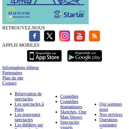
RETROUVEZ-NOUS
APPLIS MOBILES
Informations éditeur
Partenaires
Plan du site
Contact
Réservation de
Comédies
spectacles
Comédies
Les spectacles à
Qui sommes
dramatiques
Paris
nous
Sketches, One
Les nouveaux
Nos services
Man Shows
spectacles
Questions
Spectacles
Les théâtres sur
courantes
visuels