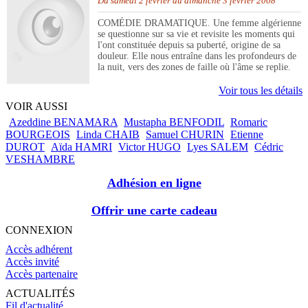
Du samedi 2 février au dimanche 3 février 2008
COMÉDIE DRAMATIQUE. Une femme algérienne
se questionne sur sa vie et revisite les moments qui
l'ont constituée depuis sa puberté, origine de sa
douleur. Elle nous entraîne dans les profondeurs de
la nuit, vers des zones de faille où l'âme se replie.
Voir tous les détails
VOIR AUSSI
Azeddine BENAMARA
Mustapha BENFODIL
Romaric
BOURGEOIS
Linda CHAIB
Samuel CHURIN
Etienne
DUROT
Aïda HAMRI
Victor HUGO
Lyes SALEM
Cédric
VESHAMBRE
Adhésion en ligne
Offrir une carte cadeau
CONNEXION
Accès adhérent
Accès invité
Accès partenaire
ACTUALITÉS
Fil d'actualité