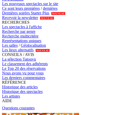
Les nouveaux spectacles sur le site
Ce sont leurs premières
/
dernières
Dernières soirées Starter Plus
NOUVEAU
Recevoir la newsletter
NOUVEAU
RECHERCHES
Les spectacles à l'affiche
Recherche par genre
Recherche multicritère
Représentations uniques
Les salles
/
Géolocalisation
Les lieux alternatifs
NOUVEAU
CONSEILS / AVIS
La sélection Tatouvu
Le classement des adhérents
Le Top 20 des réservations
Nous avons vu pour vous
Les derniers commentaires
RÉFÉRENCE
Historique des articles
Historique des spectacles
Les artistes
AIDE
Questions courantes