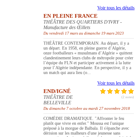
Voir tous les détails
EN PLEINE FRANCE
THÉÂTRE DES QUARTIERS D'IVRY -
Manufacture des Œillets
Du vendredi 17 mars au dimanche 19 mars 2023
THÉÂTRE CONTEMPORAIN. Au départ, il y a
un départ. En 1958, en pleine guerre d’Algérie,
onze footballeurs « musulmans d’Algérie » quittent
clandestinement leurs clubs de métropole pour créer
l’équipe du FLN et participer activement à la lutte
pour l’Algérie indépendante. En perspective, il y a
un match qui aura lieu (o...
Voir tous les détails
END/IGNÉ
THÉÂTRE DE
(2 notes)
BELLEVILLE
Du dimanche 7 octobre au mardi 27 novembre 2018
COMÉDIE DRAMATIQUE. "Affronter le feu
plutôt que vivre en enfer." Moussa est l'unique
préposé à la morgue de Balbala. Il s'épanche avec
dérision sur les malheurs d'une jeunesse sans