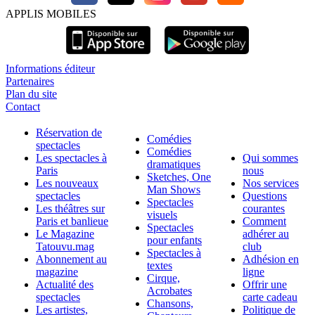
APPLIS MOBILES
Informations éditeur
Partenaires
Plan du site
Contact
Réservation de
Comédies
spectacles
Comédies
Les spectacles à
Qui sommes
dramatiques
Paris
nous
Sketches, One
Les nouveaux
Nos services
Man Shows
spectacles
Questions
Spectacles
Les théâtres sur
courantes
visuels
Paris et banlieue
Comment
Spectacles
Le Magazine
adhérer au
pour enfants
Tatouvu.mag
club
Spectacles à
Abonnement au
Adhésion en
textes
magazine
ligne
Cirque,
Actualité des
Offrir une
Acrobates
spectacles
carte cadeau
Chansons,
Les artistes,
Politique de