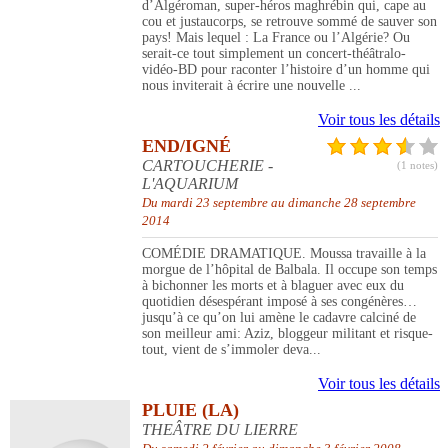
d’Algéroman, super-héros maghrébin qui, cape au
cou et justaucorps, se retrouve sommé de sauver son
pays! Mais lequel : La France ou l’Algérie? Ou
serait-ce tout simplement un concert-théâtralo-
vidéo-BD pour raconter l’histoire d’un homme qui
nous inviterait à écrire une nouvelle ...
Voir tous les détails
END/IGNÉ
CARTOUCHERIE -
(1 notes)
L'AQUARIUM
Du mardi 23 septembre au dimanche 28 septembre
2014
COMÉDIE DRAMATIQUE. Moussa travaille à la
morgue de l’hôpital de Balbala. Il occupe son temps
à bichonner les morts et à blaguer avec eux du
quotidien désespérant imposé à ses congénères…
jusqu’à ce qu’on lui amène le cadavre calciné de
son meilleur ami: Aziz, bloggeur militant et risque-
tout, vient de s’immoler deva...
Voir tous les détails
PLUIE (LA)
THEÂTRE DU LIERRE