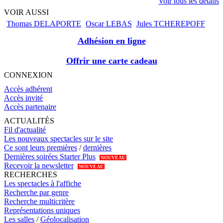
Voir tous les détails
VOIR AUSSI
Thomas DELAPORTE
Oscar LEBAS
Jules TCHEREPOFF
Adhésion en ligne
Offrir une carte cadeau
CONNEXION
Accès adhérent
Accès invité
Accès partenaire
ACTUALITÉS
Fil d'actualité
Les nouveaux spectacles sur le site
Ce sont leurs premières
/
dernières
Dernières soirées Starter Plus
NOUVEAU
Recevoir la newsletter
NOUVEAU
RECHERCHES
Les spectacles à l'affiche
Recherche par genre
Recherche multicritère
Représentations uniques
Les salles
/
Géolocalisation