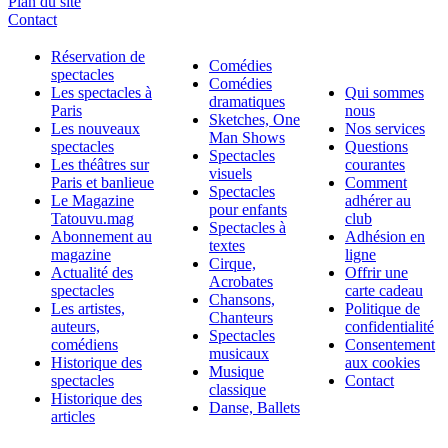
Plan du site
Contact
Réservation de
Comédies
spectacles
Comédies
Les spectacles à
Qui sommes
dramatiques
Paris
nous
Sketches, One
Les nouveaux
Nos services
Man Shows
spectacles
Questions
Spectacles
Les théâtres sur
courantes
visuels
Paris et banlieue
Comment
Spectacles
Le Magazine
adhérer au
pour enfants
Tatouvu.mag
club
Spectacles à
Abonnement au
Adhésion en
textes
magazine
ligne
Cirque,
Actualité des
Offrir une
Acrobates
spectacles
carte cadeau
Chansons,
Les artistes,
Politique de
Chanteurs
auteurs,
confidentialité
Spectacles
comédiens
Consentement
musicaux
Historique des
aux cookies
Musique
spectacles
Contact
classique
Historique des
Danse, Ballets
articles