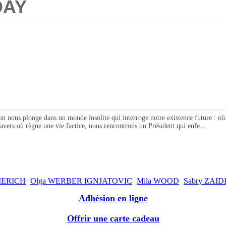
DAY
n nous plonge dans un monde insolite qui interroge notre existence future : où
vers où règne une vie factice, nous rencontrons un Président qui enfe...
MERICH
Olga WERBER IGNJATOVIC
Mila WOOD
Sabry ZAID
Adhésion en ligne
Offrir une carte cadeau