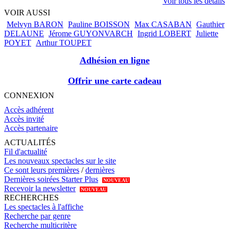
Voir tous les détails
VOIR AUSSI
Melvyn BARON
Pauline BOISSON
Max CASABAN
Gauthier
DELAUNE
Jérome GUYONVARCH
Ingrid LOBERT
Juliette
POYET
Arthur TOUPET
Adhésion en ligne
Offrir une carte cadeau
CONNEXION
Accès adhérent
Accès invité
Accès partenaire
ACTUALITÉS
Fil d'actualité
Les nouveaux spectacles sur le site
Ce sont leurs premières
/
dernières
Dernières soirées Starter Plus
NOUVEAU
Recevoir la newsletter
NOUVEAU
RECHERCHES
Les spectacles à l'affiche
Recherche par genre
Recherche multicritère