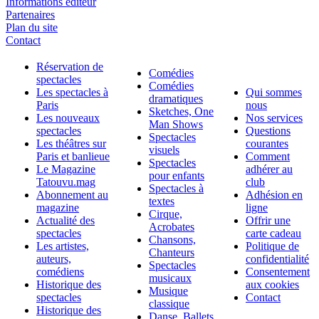
Informations éditeur
Partenaires
Plan du site
Contact
Réservation de
Comédies
spectacles
Comédies
Les spectacles à
Qui sommes
dramatiques
Paris
nous
Sketches, One
Les nouveaux
Nos services
Man Shows
spectacles
Questions
Spectacles
Les théâtres sur
courantes
visuels
Paris et banlieue
Comment
Spectacles
Le Magazine
adhérer au
pour enfants
Tatouvu.mag
club
Spectacles à
Abonnement au
Adhésion en
textes
magazine
ligne
Cirque,
Actualité des
Offrir une
Acrobates
spectacles
carte cadeau
Chansons,
Les artistes,
Politique de
Chanteurs
auteurs,
confidentialité
Spectacles
comédiens
Consentement
musicaux
Historique des
aux cookies
Musique
spectacles
Contact
classique
Historique des
Danse, Ballets