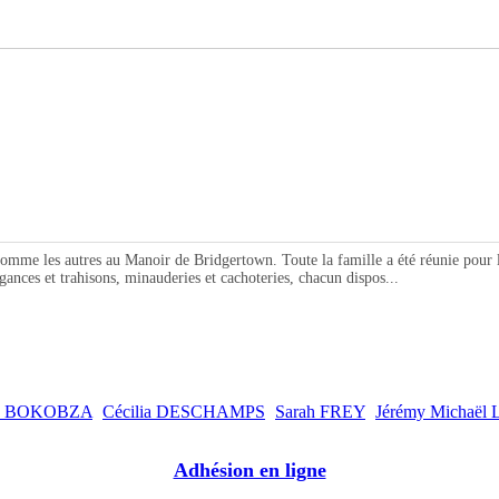
les autres au Manoir de Bridgertown. Toute la famille a été réunie pour la l
ances et trahisons, minauderies et cachoteries, chacun dispos...
c BOKOBZA
Cécilia DESCHAMPS
Sarah FREY
Jérémy Michaë
Adhésion en ligne