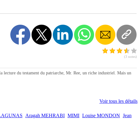
(3 notes)
ecture du testament du patriarche, Mr. Ree, un riche industriel. Mais un
Voir tous les détails
l LAGUNAS
Aragah MEHRABI
MIMI
Louise MONDON
Jean