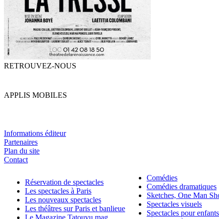
RETROUVEZ-NOUS
APPLIS MOBILES
Informations éditeur
Partenaires
Plan du site
Contact
Comédies
Réservation de spectacles
Comédies dramatiques
Les spectacles à Paris
Sketches, One Man S
Les nouveaux spectacles
Spectacles visuels
Les théâtres sur Paris et banlieue
Spectacles pour enfants
Le Magazine Tatouvu.mag