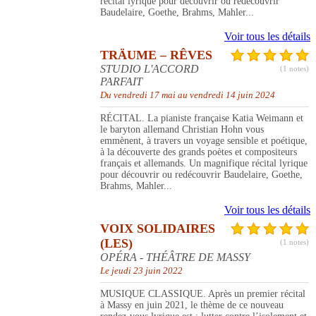
récital lyrique pour découvrir ou redécouvrir
Baudelaire, Goethe, Brahms, Mahler...
Voir tous les détails
TRÄUME – RÊVES
STUDIO L'ACCORD
(1 notes)
PARFAIT
Du vendredi 17 mai au vendredi 14 juin 2024
RÉCITAL. La pianiste française Katia Weimann et
le baryton allemand Christian Hohn vous
emmènent, à travers un voyage sensible et poétique,
à la découverte des grands poètes et compositeurs
français et allemands. Un magnifique récital lyrique
pour découvrir ou redécouvrir Baudelaire, Goethe,
Brahms, Mahler...
Voir tous les détails
VOIX SOLIDAIRES
(LES)
(1 notes)
OPÉRA - THÉÂTRE DE MASSY
Le jeudi 23 juin 2022
MUSIQUE CLASSIQUE. Après un premier récital
à Massy en juin 2021, le thème de ce nouveau