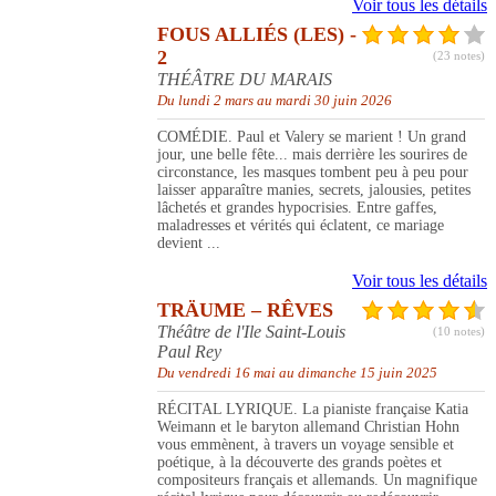
Voir tous les détails
FOUS ALLIÉS (LES) -
2
(23 notes)
THÉÂTRE DU MARAIS
Du lundi 2 mars au mardi 30 juin 2026
COMÉDIE. Paul et Valery se marient ! Un grand
jour, une belle fête... mais derrière les sourires de
circonstance, les masques tombent peu à peu pour
laisser apparaître manies, secrets, jalousies, petites
lâchetés et grandes hypocrisies. Entre gaffes,
maladresses et vérités qui éclatent, ce mariage
devient ...
Voir tous les détails
TRÄUME – RÊVES
Théâtre de l'Ile Saint-Louis
(10 notes)
Paul Rey
Du vendredi 16 mai au dimanche 15 juin 2025
RÉCITAL LYRIQUE. La pianiste française Katia
Weimann et le baryton allemand Christian Hohn
vous emmènent, à travers un voyage sensible et
poétique, à la découverte des grands poètes et
compositeurs français et allemands. Un magnifique