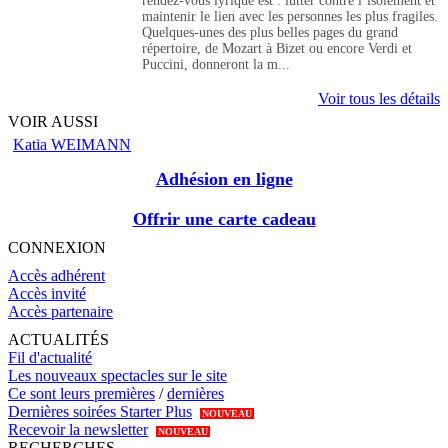
rendez-vous lyrique est : lutter contre l’isolement et
maintenir le lien avec les personnes les plus fragiles.
Quelques-unes des plus belles pages du grand
répertoire, de Mozart à Bizet ou encore Verdi et
Puccini, donneront la m...
Voir tous les détails
VOIR AUSSI
Katia WEIMANN
Adhésion en ligne
Offrir une carte cadeau
CONNEXION
Accès adhérent
Accès invité
Accès partenaire
ACTUALITÉS
Fil d'actualité
Les nouveaux spectacles sur le site
Ce sont leurs premières
/
dernières
Dernières soirées Starter Plus
NOUVEAU
Recevoir la newsletter
NOUVEAU
RECHERCHES