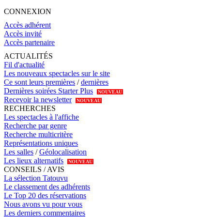
CONNEXION
Accès adhérent
Accès invité
Accès partenaire
ACTUALITÉS
Fil d'actualité
Les nouveaux spectacles sur le site
Ce sont leurs premières
/
dernières
Dernières soirées Starter Plus
NOUVEAU
Recevoir la newsletter
NOUVEAU
RECHERCHES
Les spectacles à l'affiche
Recherche par genre
Recherche multicritère
Représentations uniques
Les salles
/
Géolocalisation
Les lieux alternatifs
NOUVEAU
CONSEILS / AVIS
La sélection Tatouvu
Le classement des adhérents
Le Top 20 des réservations
Nous avons vu pour vous
Les derniers commentaires