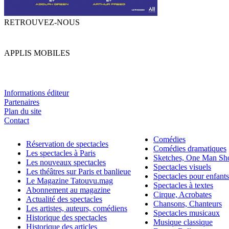
RETROUVEZ-NOUS
APPLIS MOBILES
Informations éditeur
Partenaires
Plan du site
Contact
Comédies
Réservation de spectacles
Comédies dramatiques
Les spectacles à Paris
Sketches, One Man S
Les nouveaux spectacles
Spectacles visuels
Les théâtres sur Paris et banlieue
Spectacles pour enfants
Le Magazine Tatouvu.mag
Spectacles à textes
Abonnement au magazine
Cirque, Acrobates
Actualité des spectacles
Chansons, Chanteurs
Les artistes, auteurs, comédiens
Spectacles musicaux
Historique des spectacles
Musique classique
Historique des articles