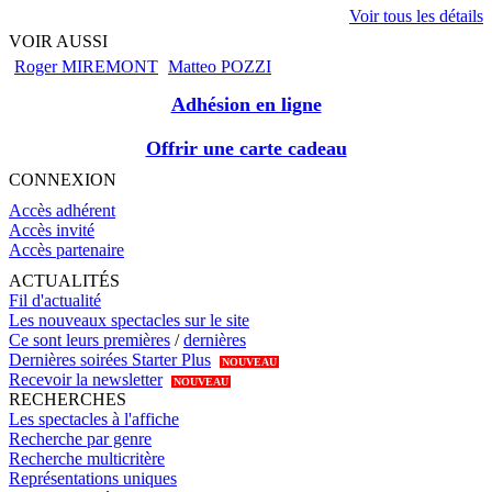
Voir tous les détails
VOIR AUSSI
Roger MIREMONT
Matteo POZZI
Adhésion en ligne
Offrir une carte cadeau
CONNEXION
Accès adhérent
Accès invité
Accès partenaire
ACTUALITÉS
Fil d'actualité
Les nouveaux spectacles sur le site
Ce sont leurs premières
/
dernières
Dernières soirées Starter Plus
NOUVEAU
Recevoir la newsletter
NOUVEAU
RECHERCHES
Les spectacles à l'affiche
Recherche par genre
Recherche multicritère
Représentations uniques