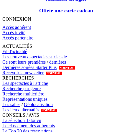
Offrir une carte cadeau
CONNEXION
Accès adhérent
Accès invité
Accès partenaire
ACTUALITÉS
Fil d'actualité
Les nouveaux spectacles sur le site
Ce sont leurs premières
/
dernières
Dernières soirées Starter Plus
NOUVEAU
Recevoir la newsletter
NOUVEAU
RECHERCHES
Les spectacles à l'affiche
Recherche par genre
Recherche multicritère
Représentations uniques
Les salles
/
Géolocalisation
Les lieux alternatifs
NOUVEAU
CONSEILS / AVIS
La sélection Tatouvu
Le classement des adhérents
Le Top 20 des réservations