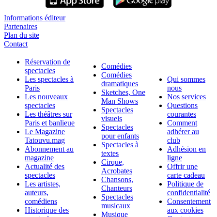
Informations éditeur
Partenaires
Plan du site
Contact
Réservation de
Comédies
spectacles
Comédies
Les spectacles à
Qui sommes
dramatiques
Paris
nous
Sketches, One
Les nouveaux
Nos services
Man Shows
spectacles
Questions
Spectacles
Les théâtres sur
courantes
visuels
Paris et banlieue
Comment
Spectacles
Le Magazine
adhérer au
pour enfants
Tatouvu.mag
club
Spectacles à
Abonnement au
Adhésion en
textes
magazine
ligne
Cirque,
Actualité des
Offrir une
Acrobates
spectacles
carte cadeau
Chansons,
Les artistes,
Politique de
Chanteurs
auteurs,
confidentialité
Spectacles
comédiens
Consentement
musicaux
Historique des
aux cookies
Musique