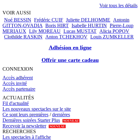
Voir tous les détails
VOIR AUSSI
Noé BESSIN
Frédéric CUIF
Juliette DELHOMME
Antonin
GITTON-OVADIA
Boris HIRT
Isabelle HURTIN
Pierre-Loup
MERIAUX
Lily MOREAU
Lucas MUSTAT
Alicia POPOV
Clothilde RASKIN
Anton TCHEKHOV
Louis ZUMKELLER
Adhésion en ligne
Offrir une carte cadeau
CONNEXION
Accès adhérent
Accès invité
Accès partenaire
ACTUALITÉS
Fil d'actualité
Les nouveaux spectacles sur le site
Ce sont leurs premières
/
dernières
Dernières soirées Starter Plus
NOUVEAU
Recevoir la newsletter
NOUVEAU
RECHERCHES
Les spectacles à l'affiche