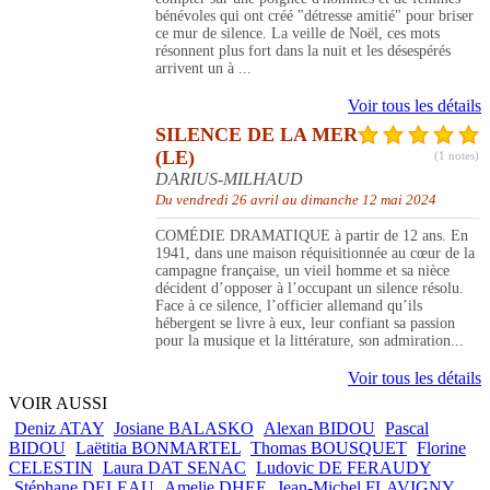
bénévoles qui ont créé "détresse amitié" pour briser
ce mur de silence. La veille de Noël, ces mots
résonnent plus fort dans la nuit et les désespérés
arrivent un à ...
Voir tous les détails
SILENCE DE LA MER
(LE)
(1 notes)
DARIUS-MILHAUD
Du vendredi 26 avril au dimanche 12 mai 2024
COMÉDIE DRAMATIQUE à partir de 12 ans. En
1941, dans une maison réquisitionnée au cœur de la
campagne française, un vieil homme et sa nièce
décident d’opposer à l’occupant un silence résolu.
Face à ce silence, l’officier allemand qu’ils
hébergent se livre à eux, leur confiant sa passion
pour la musique et la littérature, son admiration...
Voir tous les détails
VOIR AUSSI
Deniz ATAY
Josiane BALASKO
Alexan BIDOU
Pascal
BIDOU
Laëtitia BONMARTEL
Thomas BOUSQUET
Florine
CELESTIN
Laura DAT SENAC
Ludovic DE FERAUDY
Stéphane DELEAU
Amelie DHEE
Jean-Michel FLAVIGNY