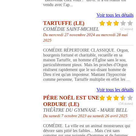
vendu avec l'ap...
Voir tous les détails
TARTUFFE (LE)
COMÉDIE SAINT-MICHEL
(2 notes)
Du mercredi 27 novembre 2024 au mercredi 28 mai
2025
COMÉDIE RÉPERTOIRE CLASSIQUE. Orgon,
bourgeois fortuné et charitable, recueille en sa
maison Tartuffe, un homme d'Église sans le sou,
particulièrement pieux. Mais les proches d'Orgon
réalisent rapidement que le soi-disant homme de
Dieu n'est qu'un imposteur. Maniant l'hypocrisie
comme personne, Tartuffe multiplie en effet les ...
Voir tous les détails
PÉRE NOËL EST UNE
ORDURE (LE)
(54 notes)
THÉÂTRE DU GYMNASE - MARIE BELL
Du samedi 7 octobre 2023 au samedi 26 avril 2025
COMÉDIE. La ville est un animal monstrueux qui
dévore sans pitié les faibles... Mais c'est sans
compter sur une poignée d'hommes et de femmes