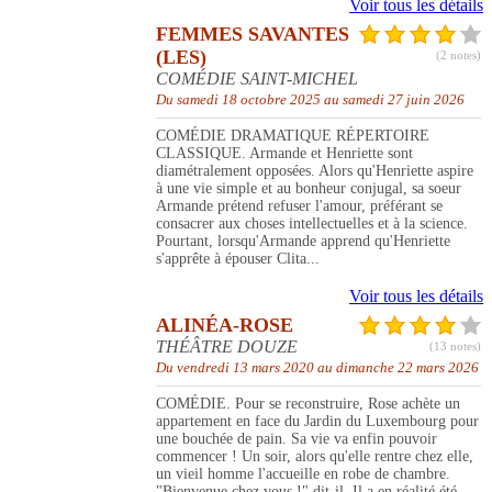
Voir tous les détails
FEMMES SAVANTES
(LES)
(2 notes)
COMÉDIE SAINT-MICHEL
Du samedi 18 octobre 2025 au samedi 27 juin 2026
COMÉDIE DRAMATIQUE RÉPERTOIRE
CLASSIQUE. Armande et Henriette sont
diamétralement opposées. Alors qu'Henriette aspire
à une vie simple et au bonheur conjugal, sa soeur
Armande prétend refuser l'amour, préférant se
consacrer aux choses intellectuelles et à la science.
Pourtant, lorsqu'Armande apprend qu'Henriette
s'apprête à épouser Clita...
Voir tous les détails
ALINÉA-ROSE
THÉÂTRE DOUZE
(13 notes)
Du vendredi 13 mars 2020 au dimanche 22 mars 2026
COMÉDIE. Pour se reconstruire, Rose achète un
appartement en face du Jardin du Luxembourg pour
une bouchée de pain. Sa vie va enfin pouvoir
commencer ! Un soir, alors qu'elle rentre chez elle,
un vieil homme l'accueille en robe de chambre.
"Bienvenue chez vous !" dit-il. Il a en réalité été