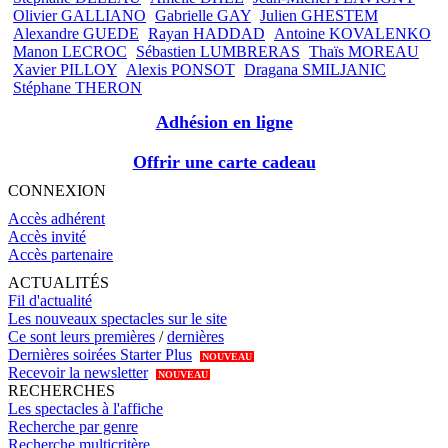
Olivier GALLIANO
Gabrielle GAY
Julien GHESTEM
Alexandre GUEDE
Rayan HADDAD
Antoine KOVALENKO
Manon LECROC
Sébastien LUMBRERAS
Thaïs MOREAU
Xavier PILLOY
Alexis PONSOT
Dragana SMILJANIC
Stéphane THERON
Adhésion en ligne
Offrir une carte cadeau
CONNEXION
Accès adhérent
Accès invité
Accès partenaire
ACTUALITÉS
Fil d'actualité
Les nouveaux spectacles sur le site
Ce sont leurs premières
/
dernières
Dernières soirées Starter Plus
NOUVEAU
Recevoir la newsletter
NOUVEAU
RECHERCHES
Les spectacles à l'affiche
Recherche par genre
Recherche multicritère