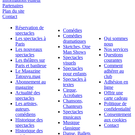
Informations éditeur
Partenaires
Plan du site
Contact
Réservation de
Comédies
spectacles
Comédies
Les spectacles à
Qui sommes
dramatiques
Paris
nous
Sketches, One
Les nouveaux
Nos services
Man Shows
spectacles
Questions
Spectacles
Les théâtres sur
courantes
visuels
Paris et banlieue
Comment
Spectacles
Le Magazine
adhérer au
pour enfants
Tatouvu.mag
club
Spectacles à
Abonnement au
Adhésion en
textes
magazine
ligne
Cirque,
Actualité des
Offrir une
Acrobates
spectacles
carte cadeau
Chansons,
Les artistes,
Politique de
Chanteurs
auteurs,
confidentialité
Spectacles
comédiens
Consentement
musicaux
Historique des
aux cookies
Musique
spectacles
Contact
classique
Historique des
Danse, Ballets