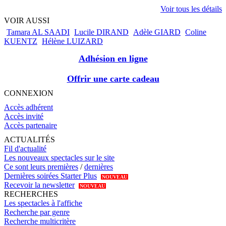
Voir tous les détails
VOIR AUSSI
Tamara AL SAADI
Lucile DIRAND
Adèle GIARD
Coline
KUENTZ
Hélène LUIZARD
Adhésion en ligne
Offrir une carte cadeau
CONNEXION
Accès adhérent
Accès invité
Accès partenaire
ACTUALITÉS
Fil d'actualité
Les nouveaux spectacles sur le site
Ce sont leurs premières
/
dernières
Dernières soirées Starter Plus
NOUVEAU
Recevoir la newsletter
NOUVEAU
RECHERCHES
Les spectacles à l'affiche
Recherche par genre
Recherche multicritère