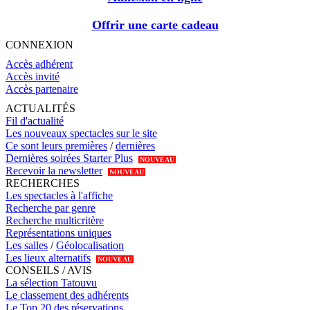
Offrir une carte cadeau
CONNEXION
Accès adhérent
Accès invité
Accès partenaire
ACTUALITÉS
Fil d'actualité
Les nouveaux spectacles sur le site
Ce sont leurs premières
/
dernières
Dernières soirées Starter Plus
NOUVEAU
Recevoir la newsletter
NOUVEAU
RECHERCHES
Les spectacles à l'affiche
Recherche par genre
Recherche multicritère
Représentations uniques
Les salles
/
Géolocalisation
Les lieux alternatifs
NOUVEAU
CONSEILS / AVIS
La sélection Tatouvu
Le classement des adhérents
Le Top 20 des réservations