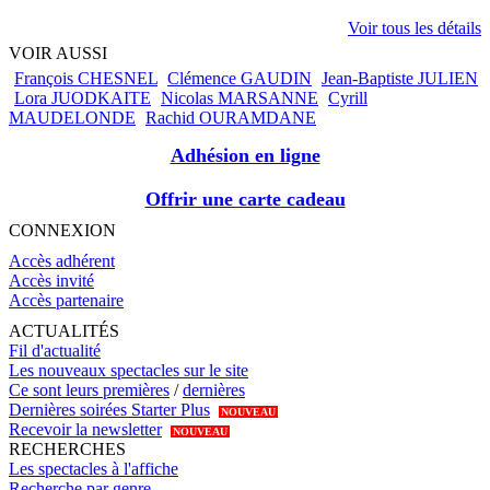
Voir tous les détails
VOIR AUSSI
François CHESNEL
Clémence GAUDIN
Jean-Baptiste JULIEN
Lora JUODKAITE
Nicolas MARSANNE
Cyrill
MAUDELONDE
Rachid OURAMDANE
Adhésion en ligne
Offrir une carte cadeau
CONNEXION
Accès adhérent
Accès invité
Accès partenaire
ACTUALITÉS
Fil d'actualité
Les nouveaux spectacles sur le site
Ce sont leurs premières
/
dernières
Dernières soirées Starter Plus
NOUVEAU
Recevoir la newsletter
NOUVEAU
RECHERCHES
Les spectacles à l'affiche
Recherche par genre