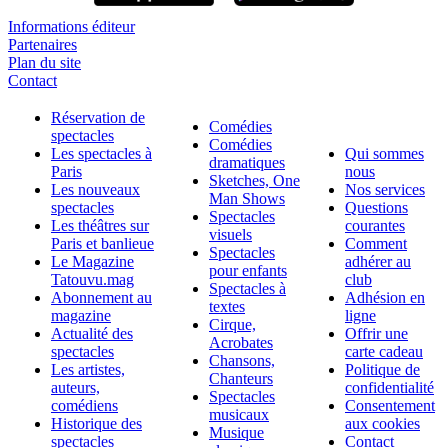
Informations éditeur
Partenaires
Plan du site
Contact
Réservation de
Comédies
spectacles
Comédies
Les spectacles à
Qui sommes
dramatiques
Paris
nous
Sketches, One
Les nouveaux
Nos services
Man Shows
spectacles
Questions
Spectacles
Les théâtres sur
courantes
visuels
Paris et banlieue
Comment
Spectacles
Le Magazine
adhérer au
pour enfants
Tatouvu.mag
club
Spectacles à
Abonnement au
Adhésion en
textes
magazine
ligne
Cirque,
Actualité des
Offrir une
Acrobates
spectacles
carte cadeau
Chansons,
Les artistes,
Politique de
Chanteurs
auteurs,
confidentialité
Spectacles
comédiens
Consentement
musicaux
Historique des
aux cookies
Musique
spectacles
Contact