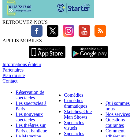
RETROUVEZ-NOUS
APPLIS MOBILES
Informations éditeur
Partenaires
Plan du site
Contact
Réservation de
Comédies
spectacles
Comédies
Les spectacles à
Qui sommes
dramatiques
Paris
nous
Sketches, One
Les nouveaux
Nos services
Man Shows
spectacles
Questions
Spectacles
Les théâtres sur
courantes
visuels
Paris et banlieue
Comment
Spectacles
Le Magazine
adhérer au