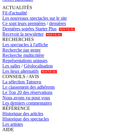
ACTUALITÉS
Fil d'actualité
Les nouveaux spectacles sur le site
Ce sont leurs premières
/
dernières
Dernières soirées Starter Plus
NOUVEAU
Recevoir la newsletter
NOUVEAU
RECHERCHES
Les spectacles à l'affiche
Recherche par genre
Recherche multicritère
Représentations uniques
Les salles
/
Géolocalisation
Les lieux alternatifs
NOUVEAU
CONSEILS / AVIS
La sélection Tatouvu
Le classement des adhérents
Le Top 20 des réservations
Nous avons vu pour vous
Les derniers commentaires
RÉFÉRENCE
Historique des articles
Historique des spectacles
Les artistes
AIDE