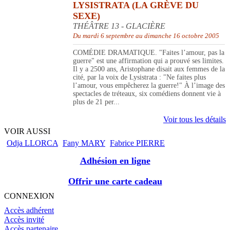
LYSISTRATA (LA GRÈVE DU
SEXE)
THÉÂTRE 13 - GLACIÈRE
Du mardi 6 septembre au dimanche 16 octobre 2005
COMÉDIE DRAMATIQUE. "Faites l’amour, pas la
guerre" est une affirmation qui a prouvé ses limites.
Il y a 2500 ans, Aristophane disait aux femmes de la
cité, par la voix de Lysistrata : "Ne faites plus
l’amour, vous empêcherez la guerre!" À l’image des
spectacles de tréteaux, six comédiens donnent vie à
plus de 21 per...
Voir tous les détails
VOIR AUSSI
Odja LLORCA
Fany MARY
Fabrice PIERRE
Adhésion en ligne
Offrir une carte cadeau
CONNEXION
Accès adhérent
Accès invité
Accès partenaire