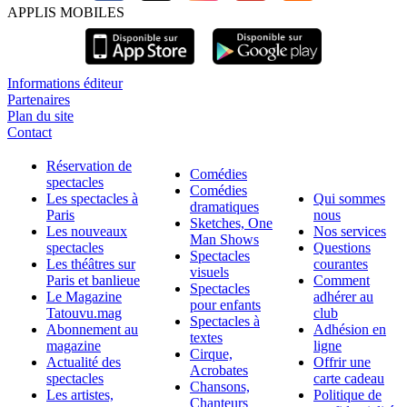
APPLIS MOBILES
Informations éditeur
Partenaires
Plan du site
Contact
Réservation de
Comédies
spectacles
Comédies
Les spectacles à
Qui sommes
dramatiques
Paris
nous
Sketches, One
Les nouveaux
Nos services
Man Shows
spectacles
Questions
Spectacles
Les théâtres sur
courantes
visuels
Paris et banlieue
Comment
Spectacles
Le Magazine
adhérer au
pour enfants
Tatouvu.mag
club
Spectacles à
Abonnement au
Adhésion en
textes
magazine
ligne
Cirque,
Actualité des
Offrir une
Acrobates
spectacles
carte cadeau
Chansons,
Les artistes,
Politique de
Chanteurs