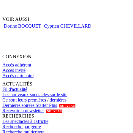
VOIR AUSSI
Dorine BOCQUET
Cyprien CHEVILLARD
CONNEXION
Accès adhérent
Accès invité
Accès partenaire
ACTUALITÉS
Fil d'actualité
Les nouveaux spectacles sur le site
Ce sont leurs premières
/
dernières
Dernières soirées Starter Plus
NOUVEAU
Recevoir la newsletter
NOUVEAU
RECHERCHES
Les spectacles à l'affiche
Recherche par genre
Recherche multicritère