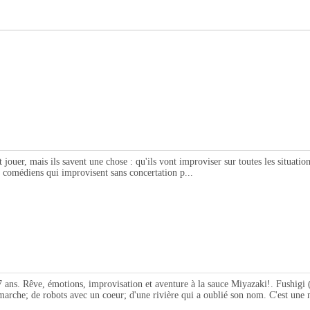
uer, mais ils savent une chose : qu'ils vont improviser sur toutes les situation
es comédiens qui improvisent sans concertation p...
ve, émotions, improvisation et aventure à la sauce Miyazaki!. Fushigi (adjec
i marche; de robots avec un coeur; d'une rivière qui a oublié son nom. C'est une n