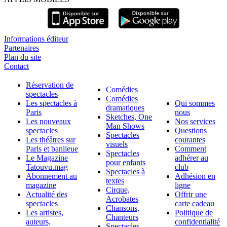
Informations éditeur
Partenaires
Plan du site
Contact
Réservation de
Comédies
spectacles
Comédies
Les spectacles à
Qui sommes
dramatiques
Paris
nous
Sketches, One
Les nouveaux
Nos services
Man Shows
spectacles
Questions
Spectacles
Les théâtres sur
courantes
visuels
Paris et banlieue
Comment
Spectacles
Le Magazine
adhérer au
pour enfants
Tatouvu.mag
club
Spectacles à
Abonnement au
Adhésion en
textes
magazine
ligne
Cirque,
Actualité des
Offrir une
Acrobates
spectacles
carte cadeau
Chansons,
Les artistes,
Politique de
Chanteurs
auteurs,
confidentialité
Spectacles