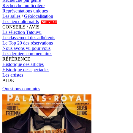
Recherche par genre
Recherche multicritère
Représentations uniques
Les salles
/
Géolocalisation
Les lieux alternatifs
NOUVEAU
CONSEILS / AVIS
La sélection Tatouvu
Le classement des adhérents
Le Top 20 des réservations
Nous avons vu pour vous
Les derniers commentaires
RÉFÉRENCE
Historique des articles
Historique des spectacles
Les artistes
AIDE
Questions courantes