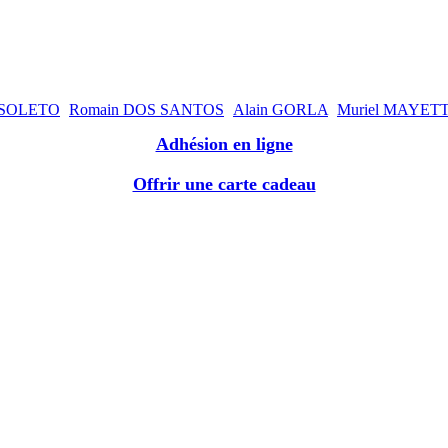
COSOLETO
Romain DOS SANTOS
Alain GORLA
Muriel MAYET
Adhésion en ligne
Offrir une carte cadeau