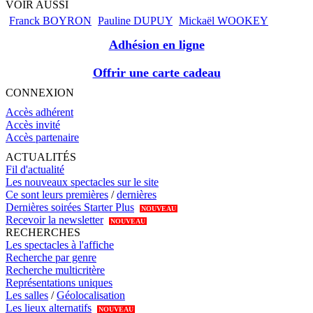
VOIR AUSSI
Franck BOYRON
Pauline DUPUY
Mickaël WOOKEY
Adhésion en ligne
Offrir une carte cadeau
CONNEXION
Accès adhérent
Accès invité
Accès partenaire
ACTUALITÉS
Fil d'actualité
Les nouveaux spectacles sur le site
Ce sont leurs premières
/
dernières
Dernières soirées Starter Plus
NOUVEAU
Recevoir la newsletter
NOUVEAU
RECHERCHES
Les spectacles à l'affiche
Recherche par genre
Recherche multicritère
Représentations uniques
Les salles
/
Géolocalisation
Les lieux alternatifs
NOUVEAU