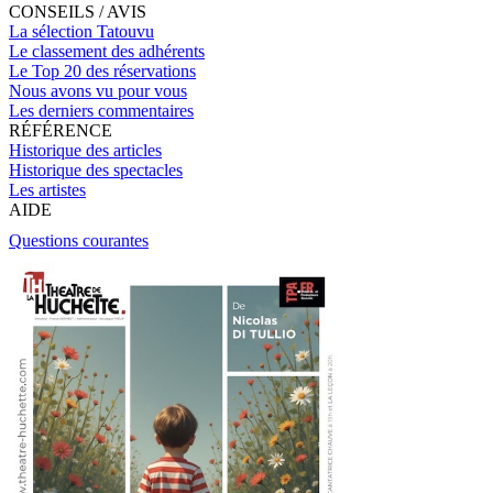
CONSEILS / AVIS
La sélection Tatouvu
Le classement des adhérents
Le Top 20 des réservations
Nous avons vu pour vous
Les derniers commentaires
RÉFÉRENCE
Historique des articles
Historique des spectacles
Les artistes
AIDE
Questions courantes