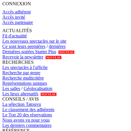
CONNEXION
Accès adhérent
Accès invité
Accès partenaire
ACTUALITÉS
Fil d'actualité
Les nouveaux spectacles sur le site
Ce sont leurs premières
/
dernières
Dernières soirées Starter Plus
NOUVEAU
Recevoir la newsletter
NOUVEAU
RECHERCHES
Les spectacles à l'affiche
Recherche par genre
Recherche multicritère
Représentations uniques
Les salles
/
Géolocalisation
Les lieux alternatifs
NOUVEAU
CONSEILS / AVIS
La sélection Tatouvu
Le classement des adhérents
Le Top 20 des réservations
Nous avons vu pour vous
Les derniers commentaires
RÉFÉRENCE