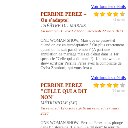
Voir tous les détails
PERRINE PEREZ –
On s'adapte!
(2 notes)
THÉÂTRE DU MARAIS
Du mercredi 13 avril 2022 au mercredi 22 mars 2023
ONE WOMAN SHOW. Mais que se passe-t-il
quand on est en suradaptation ? Ou plus exactement
quand on ne sait pas dire non ? (A part une
annulation de mariage mais ça c'était dans le 1er
spectacle "Celle qui a dit non" !). Un one woman
show écrit par Perrine Perez avec la complicité de
Csaba Zombori, qui vous fera a...
Voir tous les détails
PERRINE PEREZ
"CELLE QUI A DIT
(30 notes)
NON"
MÉTROPOLE (LE)
Du vendredi 12 octobre 2018 au vendredi 27 mars
2020
ONE WOMAN SHOW. Perrine Perez nous plonge
dans l’histoire de "Celle qui a dit non" le jour de