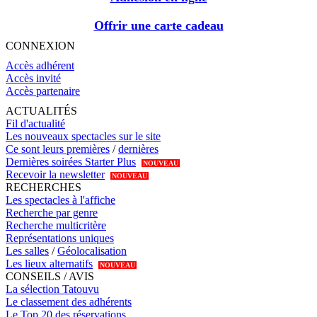
Offrir une carte cadeau
CONNEXION
Accès adhérent
Accès invité
Accès partenaire
ACTUALITÉS
Fil d'actualité
Les nouveaux spectacles sur le site
Ce sont leurs premières
/
dernières
Dernières soirées Starter Plus
NOUVEAU
Recevoir la newsletter
NOUVEAU
RECHERCHES
Les spectacles à l'affiche
Recherche par genre
Recherche multicritère
Représentations uniques
Les salles
/
Géolocalisation
Les lieux alternatifs
NOUVEAU
CONSEILS / AVIS
La sélection Tatouvu
Le classement des adhérents
Le Top 20 des réservations