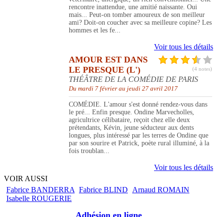
rencontre inattendue, une amitié naissante. Oui
mais... Peut-on tomber amoureux de son meilleur
ami? Doit-on coucher avec sa meilleure copine? Les
hommes et les fe...
Voir tous les détails
AMOUR EST DANS
LE PRESQUE (L')
(4 notes)
THÉÂTRE DE LA COMÉDIE DE PARIS
Du mardi 7 février au jeudi 27 avril 2017
COMÉDIE. L'amour s'est donné rendez-vous dans
le pré... Enfin presque. Ondine Marvecholles,
agricultrice célibataire, reçoit chez elle deux
prétendants, Kévin, jeune séducteur aux dents
longues, plus intéressé par les terres de Ondine que
par son sourire et Patrick, poète rural illuminé, à la
fois troublan...
Voir tous les détails
VOIR AUSSI
Fabrice BANDERRA
Fabrice BLIND
Arnaud ROMAIN
Isabelle ROUGERIE
Adhésion en ligne