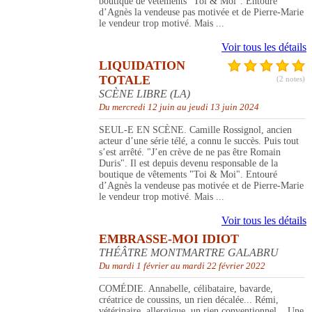
boutique de vêtements "Toi & Moi". Entouré
d’Agnès la vendeuse pas motivée et de Pierre-Marie
le vendeur trop motivé. Mais ...
Voir tous les détails
LIQUIDATION
TOTALE
(2 notes)
SCÈNE LIBRE (LA)
Du mercredi 12 juin au jeudi 13 juin 2024
SEUL-E EN SCÈNE. Camille Rossignol, ancien
acteur d’une série télé, a connu le succès. Puis tout
s’est arrêté. "J’en crève de ne pas être Romain
Duris". Il est depuis devenu responsable de la
boutique de vêtements "Toi & Moi". Entouré
d’Agnès la vendeuse pas motivée et de Pierre-Marie
le vendeur trop motivé. Mais ...
Voir tous les détails
EMBRASSE-MOI IDIOT
THÉÂTRE MONTMARTRE GALABRU
Du mardi 1 février au mardi 22 février 2022
COMÉDIE. Annabelle, célibataire, bavarde,
créatrice de coussins, un rien décalée... Rémi,
vétérinaire, allergique, un rien conventionnel... Une