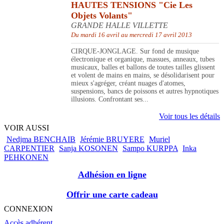
HAUTES TENSIONS "Cie Les
Objets Volants"
GRANDE HALLE VILLETTE
Du mardi 16 avril au mercredi 17 avril 2013
CIRQUE-JONGLAGE. Sur fond de musique
électronique et organique, massues, anneaux, tubes
musicaux, balles et ballons de toutes tailles glissent
et volent de mains en mains, se désolidarisent pour
mieux s'agréger, créant nuages d'atomes,
suspensions, bancs de poissons et autres hypnotiques
illusions. Confrontant ses...
Voir tous les détails
VOIR AUSSI
Nedjma BENCHAIB
Jérémie BRUYERE
Muriel
CARPENTIER
Sanja KOSONEN
Sampo KURPPA
Inka
PEHKONEN
Adhésion en ligne
Offrir une carte cadeau
CONNEXION
Accès adhérent