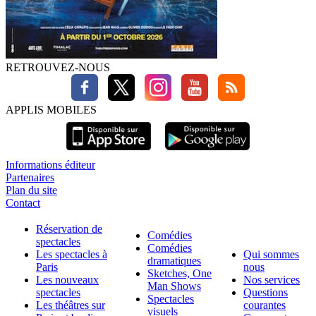
RETROUVEZ-NOUS
APPLIS MOBILES
Informations éditeur
Partenaires
Plan du site
Contact
Réservation de
Comédies
spectacles
Comédies
Les spectacles à
Qui sommes
dramatiques
Paris
nous
Sketches, One
Les nouveaux
Nos services
Man Shows
spectacles
Questions
Spectacles
Les théâtres sur
courantes
visuels