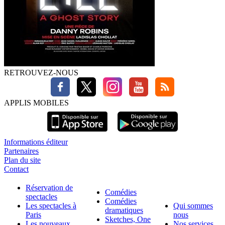
RETROUVEZ-NOUS
APPLIS MOBILES
Informations éditeur
Partenaires
Plan du site
Contact
Réservation de
Comédies
spectacles
Comédies
Les spectacles à
Qui sommes
dramatiques
Paris
nous
Sketches, One
Les nouveaux
Nos services