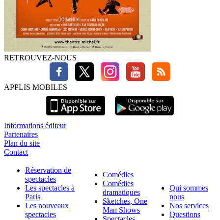
RETROUVEZ-NOUS
APPLIS MOBILES
Informations éditeur
Partenaires
Plan du site
Contact
Réservation de
Comédies
spectacles
Comédies
Les spectacles à
Qui sommes
dramatiques
Paris
nous
Sketches, One
Les nouveaux
Nos services
Man Shows
spectacles
Questions
Spectacles