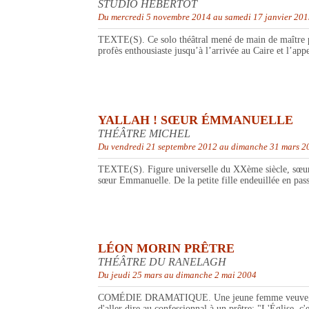
STUDIO HÉBERTOT
Du mercredi 5 novembre 2014 au samedi 17 janvier 20
TEXTE(S). Ce solo théâtral mené de main de maître par
profès enthousiaste jusqu’à l’arrivée au Caire et l’ap
YALLAH ! SŒUR ÉMMANUELLE
THÉÂTRE MICHEL
Du vendredi 21 septembre 2012 au dimanche 31 mars 2
TEXTE(S). Figure universelle du XXème siècle, sœur E
sœur Emmanuelle. De la petite fille endeuillée en pass
LÉON MORIN PRÊTRE
THÉÂTRE DU RANELAGH
Du jeudi 25 mars au dimanche 2 mai 2004
COMÉDIE DRAMATIQUE. Une jeune femme veuve, mariée à 
d'aller dire au confessionnal à un prêtre: "L'Église, c'