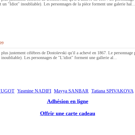
 un "Idiot" inoubliable). Les personnages de la pièce forment une galerie hal..
99
 justement célèbres de Dostoïevski qu'il a achevé en 1867. Le personnage pa
inoubliable). Les personnages de "L'idiot" forment une gallerie al...
 HUGOT
Yasmine NADIFI
Mayya SANBAR
Tatiana SPIVAKOVA
Adhésion en ligne
Offrir une carte cadeau