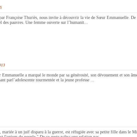
15
 Françoise Thuriès, nous invite à découvrir la vie de Sœur Emmanuelle. De la p
pel des pauvres. Une femme ouverte sur l’humanit...
013
mmanuelle a marqué le monde par sa générosité, son dévouement et son âme mai
ant parl’adolescente tourmentée et la jeune professe ...
un juif disparu à la guerre, est réfugiée avec sa petite fille dans le Midi. 
est l'opium du peuple." De ce geste naîtra une relation pas...