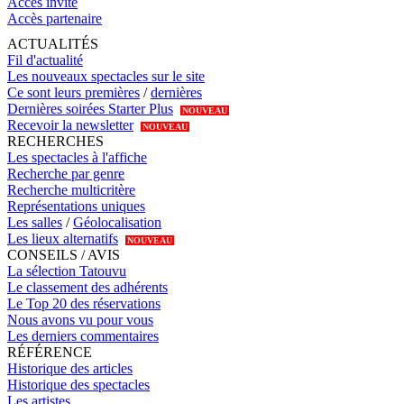
Accès invité
Accès partenaire
ACTUALITÉS
Fil d'actualité
Les nouveaux spectacles sur le site
Ce sont leurs premières
/
dernières
Dernières soirées Starter Plus
NOUVEAU
Recevoir la newsletter
NOUVEAU
RECHERCHES
Les spectacles à l'affiche
Recherche par genre
Recherche multicritère
Représentations uniques
Les salles
/
Géolocalisation
Les lieux alternatifs
NOUVEAU
CONSEILS / AVIS
La sélection Tatouvu
Le classement des adhérents
Le Top 20 des réservations
Nous avons vu pour vous
Les derniers commentaires
RÉFÉRENCE
Historique des articles
Historique des spectacles
Les artistes