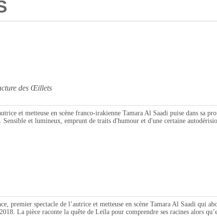
S
re des Œillets
t metteuse en scène franco-irakienne Tamara Al Saadi puise dans sa propre hi
n. Sensible et lumineux, emprunt de traits d'humour et d'une certaine autodérisi
ier spectacle de l’autrice et metteuse en scène Tamara Al Saadi qui abordait
2018. La pièce raconte la quête de Leïla pour comprendre ses racines alors qu’el