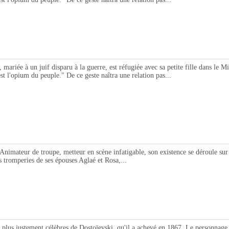
un juif disparu à la guerre, est réfugiée avec sa petite fille dans le Midi. 
est l'opium du peuple." De ce geste naîtra une relation pas...
nimateur de troupe, metteur en scène infatigable, son existence se déroule sur l
 tromperies de ses épouses Aglaé et Rosa,...
 justement célèbres de Dostoïevski, qu'il a achevé en 1867. Le personnage p