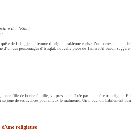
re des Œillets
21
de Leïla, jeune femme d’origine irakienne éprise d’un correspondant de guer
ue d’un des personnages d’Istiqlal, nouvelle pièce de Tamara Al Saadi, suggère 
 fille de bonne famille, vit presque cloîtrée par une mère trop rigide. Elle
qui se joue de ses avances pour mieux le malmener. Un mouchoir habilement aba
une religieuse