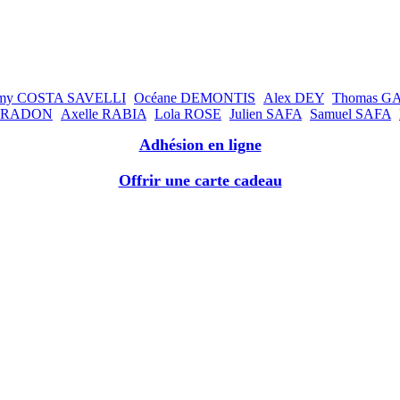
my COSTA SAVELLI
Océane DEMONTIS
Alex DEY
Thomas G
 PRADON
Axelle RABIA
Lola ROSE
Julien SAFA
Samuel SAFA
Adhésion en ligne
Offrir une carte cadeau