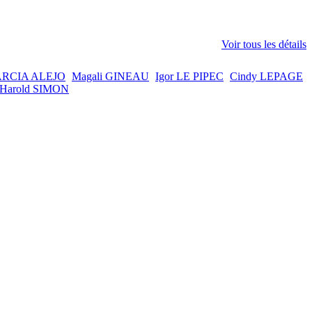
Voir tous les détails
ARCIA ALEJO
Magali GINEAU
Igor LE PIPEC
Cindy LEPAGE
Harold SIMON