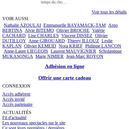
temps du cho...
Voir tous les détails
VOIR AUSSI
Nathalie AZOULAI
Emmanuelle BAYAMACK-TAM
Arno
BERTINA
Alvie BITEMO
Olivier BROCHE
Valérie
CACHARD
Lise CHARLES
Vincent DISSEZ
Olivier
DUTILLOY
Anne GIROUARD
Thierry ILLOUZ
Leslie
KAPLAN
Olivier KEMEID
Nora KRIEF
Philippe LANCON
Anne-Laure LIEGEOIS
Laurent MAUVIGNIER
Scholastique
MUKASONGA
Marie NIMIER
Jean-Marc ROYON
Adhésion en ligne
Offrir une carte cadeau
CONNEXION
Accès adhérent
Accès invité
Accès partenaire
ACTUALITÉS
Fil d'actualité
Les nouveaux spectacles sur le site
Ce sont leurs premières
/
dernières