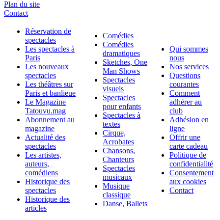
Plan du site
Contact
Réservation de
Comédies
spectacles
Comédies
Les spectacles à
Qui sommes
dramatiques
Paris
nous
Sketches, One
Les nouveaux
Nos services
Man Shows
spectacles
Questions
Spectacles
Les théâtres sur
courantes
visuels
Paris et banlieue
Comment
Spectacles
Le Magazine
adhérer au
pour enfants
Tatouvu.mag
club
Spectacles à
Abonnement au
Adhésion en
textes
magazine
ligne
Cirque,
Actualité des
Offrir une
Acrobates
spectacles
carte cadeau
Chansons,
Les artistes,
Politique de
Chanteurs
auteurs,
confidentialité
Spectacles
comédiens
Consentement
musicaux
Historique des
aux cookies
Musique
spectacles
Contact
classique
Historique des
Danse, Ballets
articles