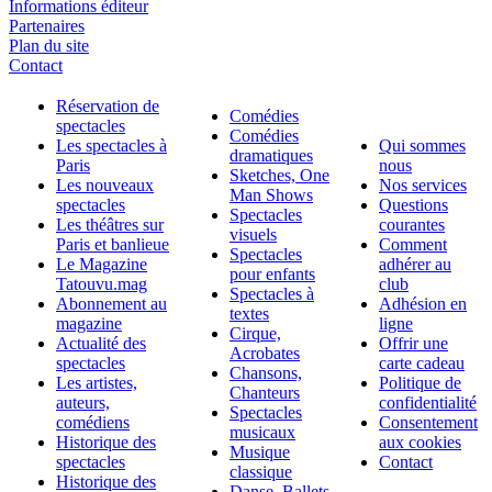
Informations éditeur
Partenaires
Plan du site
Contact
Réservation de
Comédies
spectacles
Comédies
Les spectacles à
Qui sommes
dramatiques
Paris
nous
Sketches, One
Les nouveaux
Nos services
Man Shows
spectacles
Questions
Spectacles
Les théâtres sur
courantes
visuels
Paris et banlieue
Comment
Spectacles
Le Magazine
adhérer au
pour enfants
Tatouvu.mag
club
Spectacles à
Abonnement au
Adhésion en
textes
magazine
ligne
Cirque,
Actualité des
Offrir une
Acrobates
spectacles
carte cadeau
Chansons,
Les artistes,
Politique de
Chanteurs
auteurs,
confidentialité
Spectacles
comédiens
Consentement
musicaux
Historique des
aux cookies
Musique
spectacles
Contact
classique
Historique des
Danse, Ballets