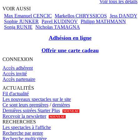
Voir tous les détails
VOIR AUSSI
Max Emanuel CENCIC
Markellos CHRYSSICOS
Jess DANDY
Sophie JUNKER
Pavel KUDINOV
Philipp MATHMANN
Sonja RUNJE
Nicholas TAMAGNA
Adhésion en ligne
Offrir une carte cadeau
CONNEXION
Accès adhérent
Accès invité
Accès partenaire
ACTUALITÉS
Fil d'actualité
Les nouveaux spectacles sur le site
Ce sont leurs premières
/
dernières
Dernières soirées Starter Plus
NOUVEAU
Recevoir la newsletter
NOUVEAU
RECHERCHES
Les spectacles à l'affiche
Recherche par genre
Recherche multicritère