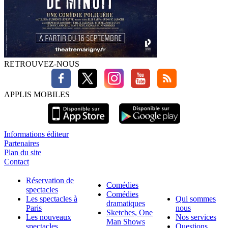
RETROUVEZ-NOUS
APPLIS MOBILES
Informations éditeur
Partenaires
Plan du site
Contact
Réservation de
Comédies
spectacles
Comédies
Les spectacles à
Qui sommes
dramatiques
Paris
nous
Sketches, One
Les nouveaux
Nos services
Man Shows
spectacles
Questions