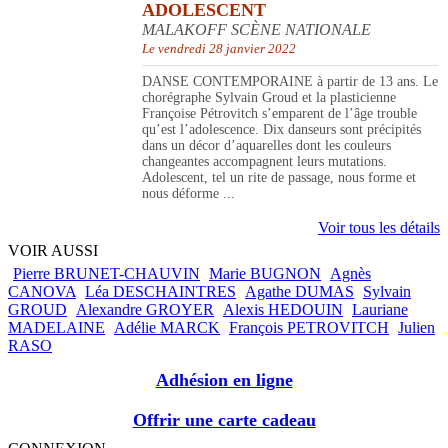
ADOLESCENT
MALAKOFF SCÈNE NATIONALE
Le vendredi 28 janvier 2022
DANSE CONTEMPORAINE à partir de 13 ans. Le
chorégraphe Sylvain Groud et la plasticienne
Françoise Pétrovitch s’emparent de l’âge trouble
qu’est l’adolescence. Dix danseurs sont précipités
dans un décor d’aquarelles dont les couleurs
changeantes accompagnent leurs mutations.
Adolescent, tel un rite de passage, nous forme et
nous déforme ...
Voir tous les détails
VOIR AUSSI
Pierre BRUNET-CHAUVIN
Marie BUGNON
Agnès
CANOVA
Léa DESCHAINTRES
Agathe DUMAS
Sylvain
GROUD
Alexandre GROYER
Alexis HEDOUIN
Lauriane
MADELAINE
Adélie MARCK
François PETROVITCH
Julien
RASO
Adhésion en ligne
Offrir une carte cadeau