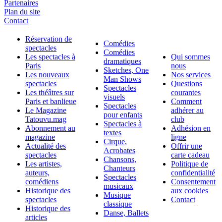
Partenaires
Plan du site
Contact
Réservation de
Comédies
spectacles
Comédies
Les spectacles à
Qui sommes
dramatiques
Paris
nous
Sketches, One
Les nouveaux
Nos services
Man Shows
spectacles
Questions
Spectacles
Les théâtres sur
courantes
visuels
Paris et banlieue
Comment
Spectacles
Le Magazine
adhérer au
pour enfants
Tatouvu.mag
club
Spectacles à
Abonnement au
Adhésion en
textes
magazine
ligne
Cirque,
Actualité des
Offrir une
Acrobates
spectacles
carte cadeau
Chansons,
Les artistes,
Politique de
Chanteurs
auteurs,
confidentialité
Spectacles
comédiens
Consentement
musicaux
Historique des
aux cookies
Musique
spectacles
Contact
classique
Historique des
Danse, Ballets
articles