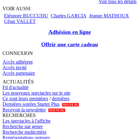
Voir tous les détails
VOIR AUSSI
Eléonore BUCCUDU
Charles GARCIA
Jeanne MATHOUX
César VALLET
Adhésion en ligne
Offrir une carte cadeau
CONNEXION
Accès adhérent
Accès invité
Accès partenaire
ACTUALITÉS
Fil d'actualité
Les nouveaux spectacles sur le site
Ce sont leurs premières
/
dernières
Dernières soirées Starter Plus
NOUVEAU
Recevoir la newsletter
NOUVEAU
RECHERCHES
Les spectacles à l'affiche
Recherche par genre
Recherche multicritère
Représentations uniques